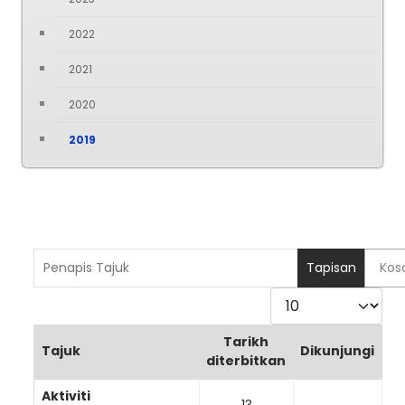
2022
2021
2020
2019
Penapis Tajuk
Tapisan
Kos
Paparkan
Tarikh
Tajuk
Dikunjungi
diterbitkan
Articles
Aktiviti