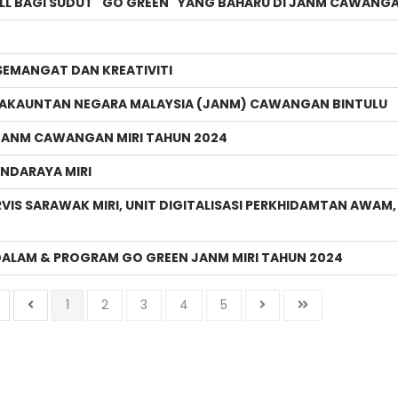
L BAGI SUDUT "GO GREEN" YANG BAHARU DI JANM CAWANGA
 SEMANGAT DAN KREATIVITI
 AKAUNTAN NEGARA MALAYSIA (JANM) CAWANGAN BINTULU
JANM CAWANGAN MIRI TAHUN 2024
ANDARAYA MIRI
VIS SARAWAK MIRI, UNIT DIGITALISASI PERKHIDAMTAN AWAM
 DALAM & PROGRAM GO GREEN JANM MIRI TAHUN 2024
1
2
3
4
5