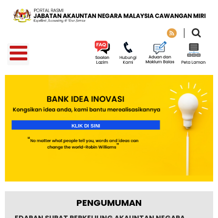
K
L
I
K
D
I
S
I
N
I
PENGUMUMAN